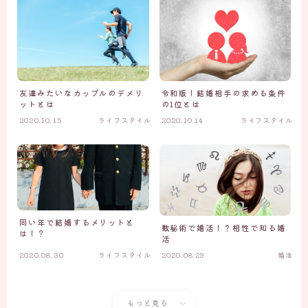
友達みたいなカップルのデメリ
令和版！結婚相手の求める条件
ットとは
の1位とは
2020.10.15
ライフスタイル
2020.10.14
ライフスタイル
同い年で結婚するメリットと
数秘術で婚活！？相性で知る婚
は！？
活
2020.08.30
ライフスタイル
2020.08.29
婚活
もっと見る