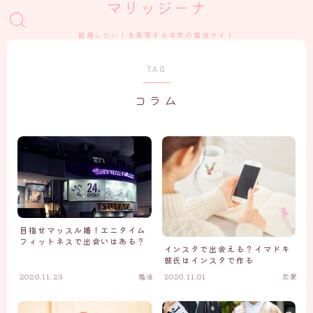
マリッジーナ
結婚したい！を実現する本気の婚活サイト
TAG
コラム
目指せマッスル婚！エニタイム
フィットネスで出会いはある？
インスタで出会える？イマドキ
彼氏はインスタで作る
2020.11.23
婚活
2020.11.01
恋愛