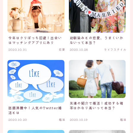
幼馴染みとの恋愛、うまくいか
今年はクリぼっち回避！出会い
ないって本当？
はマッチングアプリにあり
2020.10.31
恋愛
2020.10.28
ライフスタイル
友達の紹介で婚活！成功する確
話題沸騰中！人気のTwitter婚
率はかなり高いって本当？
活とは
2020.10.20
婚活
2020.10.19
婚活