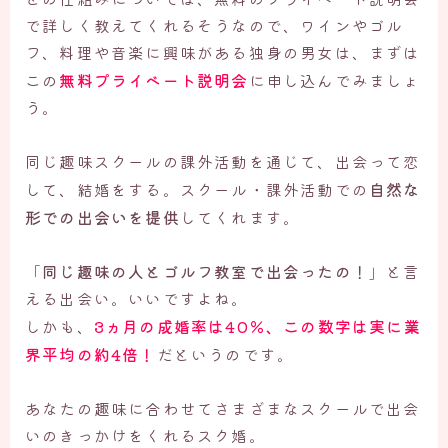
で詳しく教えてくれるそうなので、ワインやゴル
フ、料理や音楽に興味がある独身の男女は、まずは
無料プライベート説明会
この
に申し込んでみましょ
う。
同じ趣味スクールの課外活動を通じて、出会って恋
自然な
して、結婚をする。スクール・課外活動での
形での出会いを提供
してくれます。
「
同じ趣味の人とゴルフ教室で出会ったの！
」と言
える出会い。いいですよね。
3ヵ月の成婚率は40％、この数字は実に業
しかも、
界平均の約4倍！
だというのです。
あなたの趣味に合わせてさまざまなスクールで出会
いのきっかけをくれるスク婚。