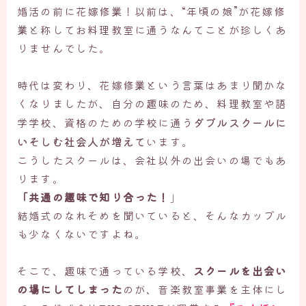
婚活の前に花嫁修業！以前は、“年頃の娘”が花嫁修
業と称してお料理教室に通うなんてことが珍しくあ
りませんでした。
時代は変わり、花嫁修業という言葉はあまり聞かな
くなりましたが、自分の趣味のため、料理教室や語
ダブルスクールに
学学校、資格のための学校に通う
いそしむ社会人が増えて
います。
こうしたスクールは、会社以外の出会いの場でもあ
ります。
「共通の趣味で知り合った！
」
結婚式のなれそめを聞いていると、そんなカップル
も少なくないですよね。
そこで、
趣味で通っている学校、
スクールを出会い
の場にしてしまった
のが、音楽教室事業を主体にし