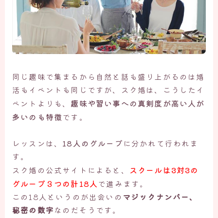
同じ趣味で集まるから自然と話も盛り上がるのは婚
活もイベントも同じですが、スク婚は、こうしたイ
趣味や習い事への真剣度が高い人が
ベントよりも、
多いのも特徴
です。
レッスンは、
18人のグループ
に分かれて行われま
す。
スクールは3対3の
スク婚の公式サイトによると、
グループ３つの計18人
で進みます。
この18人というのが出会いの
マジックナンバー、
秘密の数字
なのだそうです。