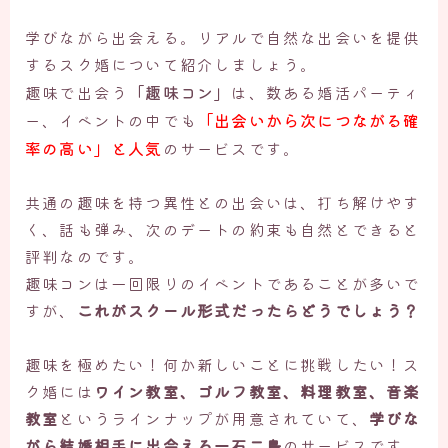
学びながら出会える。リアルで自然な出会いを提供
するスク婚について紹介しましょう。
「趣味コン」
趣味で出会う
は、数ある婚活パーティ
「出会いから次につながる確
ー、イベントの中でも
率の高い」と人気
のサービスです。
共通の趣味を持つ異性との出会いは、打ち解けやす
く、話も弾み、次のデートの約束も自然とできると
評判なのです。
趣味コンは一回限りのイベントであることが多いで
すが、
これがスクール形式だったらどうでしょう？
趣味を極めたい！何か新しいことに挑戦したい！ス
ク婚には
ワイン教室、ゴルフ教室、料理教室、音楽
教室
というラインナップが用意されていて、
学びな
がら結婚相手に出会える一石二鳥
のサービスです。