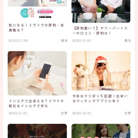
気になる！イヴイヴの評判・会
【評判悪い？】ヤフーパートナ
員数は？
ーの口コミ・評判は！
2020.11.30
婚活
2020.11.02
婚活
今年はクリぼっち回避！出会い
インスタで出会える？イマドキ
はマッチングアプリにあり
彼氏はインスタで作る
2020.11.01
恋愛
2020.10.31
恋愛