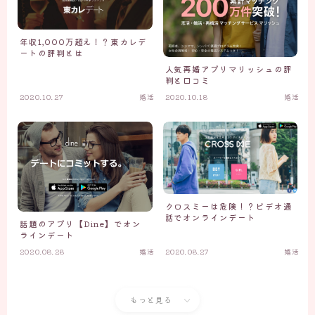
年収1,000万超え！？東カレデ
ートの評判とは
人気再婚アプリマリッシュの評
判と口コミ
2020.10.27
婚活
2020.10.18
婚活
クロスミーは危険！？ビデオ通
話でオンラインデート
話題のアプリ【Dine】でオン
ラインデート
2020.08.28
婚活
2020.08.27
婚活
もっと見る