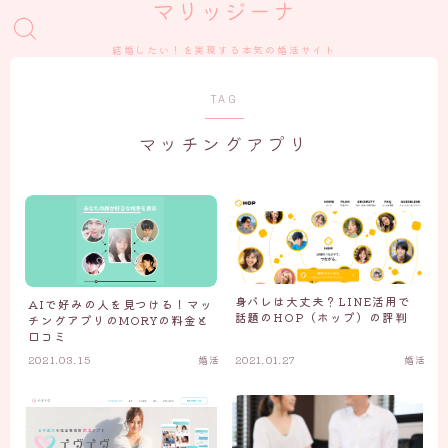
マリッジーナ
結婚したい！を実現する本気の婚活サイト
TAG
マッチングアプリ
身バレは大丈夫？LINE活用で
AIで好みの人を見つける！マッ
話題のHOP（ホップ）の評判
チングアプリのMORYの料金と
口コミ
2021.03.15
婚活
2021.01.27
婚活