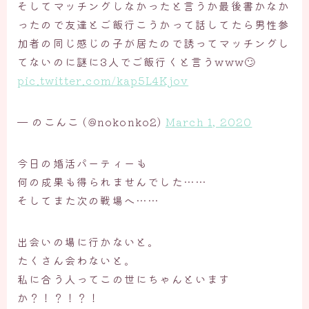
そしてマッチングしなかったと言うか最後書かなか
ったので友達とご飯行こうかって話してたら男性参
加者の同じ感じの子が居たので誘ってマッチングし
てないのに謎に3人でご飯行くと言うwww🙄
pic.twitter.com/kap5L4Kjov
— のこんこ (@nokonko2)
March 1, 2020
今日の婚活パーティーも
何の成果も得られませんでした……
そしてまた次の戦場へ……
出会いの場に行かないと。
たくさん会わないと。
私に合う人ってこの世にちゃんといます
か？！？！？！