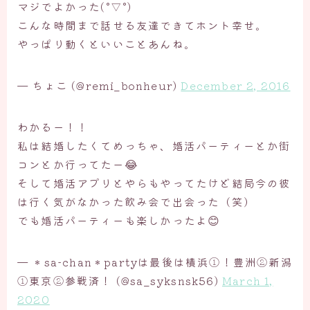
マジでよかった(°▽°)
こんな時間まで話せる友達できてホント幸せ。
やっぱり動くといいことあんね。
— ちょこ (@remi_bonheur)
December 2, 2016
わかるー！！
私は結婚したくてめっちゃ、婚活パーティーとか街
コンとか行ってたー😂
そして婚活アプリとやらもやってたけど結局今の彼
は行く気がなかった飲み会で出会った（笑）
でも婚活パーティーも楽しかったよ😊
— ＊sa-chan＊partyは最後は横浜①！豊洲②新潟
①東京②参戦済！ (@sa_syksnsk56)
March 1,
2020