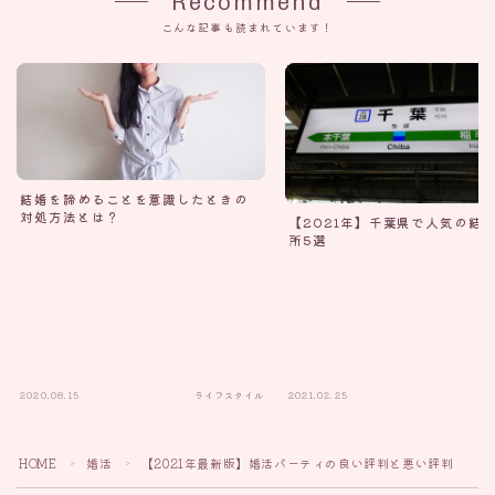
Recommend
こんな記事も読まれています！
結婚を諦めることを意識したときの
対処方法とは？
【2021年】千葉県で人気の結
所5選
2020.08.15
ライフスタイル
2021.02.25
HOME
婚活
【2021年最新版】婚活パーティの良い評判と悪い評判
＞
＞