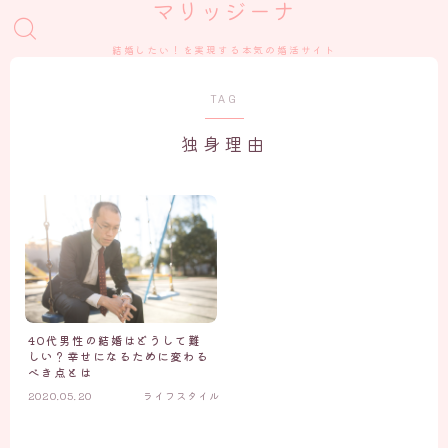
マリッジーナ
結婚したい！を実現する本気の婚活サイト
TAG
独身理由
40代男性の結婚はどうして難
しい？幸せになるために変わる
べき点とは
2020.05.20
ライフスタイル